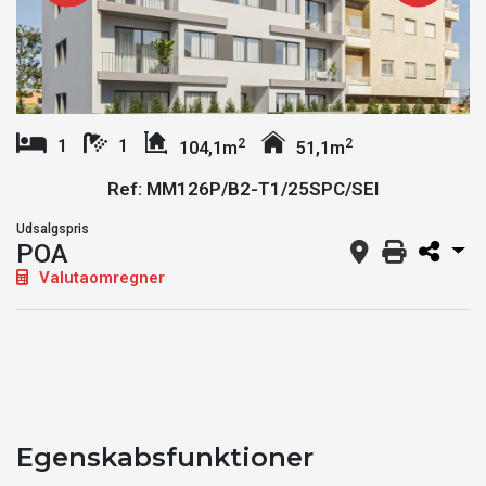
2
2
1
1
104,1m
51,1m
Ref: MM126P/B2-T1/25SPC/SEI
Udsalgspris
POA
Valutaomregner
Egenskabsfunktioner